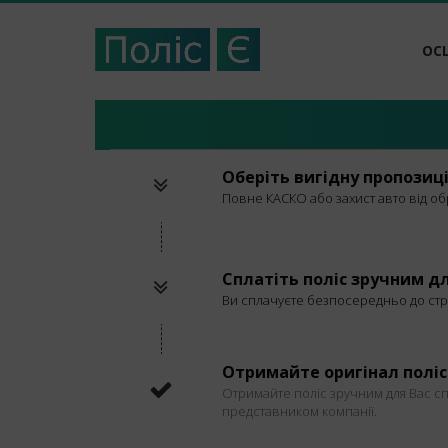
ОС
Оберіть вигідну пропозиц
Повне КАСКО або захист авто від обр
Сплатіть поліс зручним д
Ви сплачуєте безпосередньо до стра
Отримайте оригінал поліса
Отримайте поліс зручним для Вас с
представником компанії.