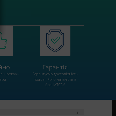
йно
Гарантія
рені роками
Гарантуємо достовірність
ери
поліса і його наявність в
базі МТСБУ