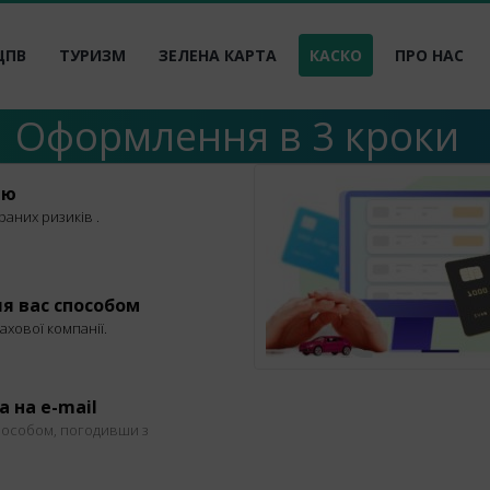
ЦПВ
ТУРИЗМ
ЗЕЛЕНА КАРТА
КАСКО
ПРО НАС
Оформлення в 3 кроки
ію
аних ризиків .
ля вас способом
хової компанії.
 на e-mail
пособом, погодивши з