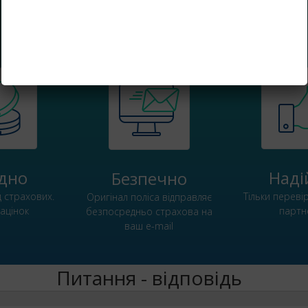
Переваги Поліс Є
ідно
Наді
Безпечно
д страхових.
Тільки переві
Оригінал поліса відправляє
націнок
партн
безпосредньо страхова на
ваш e-mail
Питання - відповідь